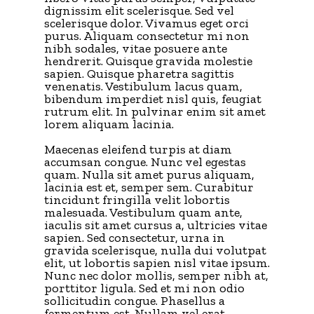
dignissim elit scelerisque. Sed vel
scelerisque dolor. Vivamus eget orci
purus. Aliquam consectetur mi non
nibh sodales, vitae posuere ante
hendrerit. Quisque gravida molestie
sapien. Quisque pharetra sagittis
venenatis. Vestibulum lacus quam,
bibendum imperdiet nisl quis, feugiat
rutrum elit. In pulvinar enim sit amet
lorem aliquam lacinia.
Maecenas eleifend turpis at diam
accumsan congue. Nunc vel egestas
quam. Nulla sit amet purus aliquam,
lacinia est et, semper sem. Curabitur
tincidunt fringilla velit lobortis
malesuada. Vestibulum quam ante,
iaculis sit amet cursus a, ultricies vitae
sapien. Sed consectetur, urna in
gravida scelerisque, nulla dui volutpat
elit, ut lobortis sapien nisl vitae ipsum.
Nunc nec dolor mollis, semper nibh at,
porttitor ligula. Sed et mi non odio
sollicitudin congue. Phasellus a
fermentum est. Nullam vel erat