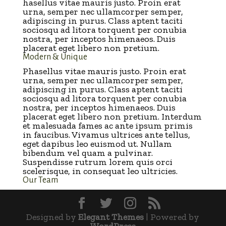
hasellus vitae mauris justo. Proin erat
urna, semper nec ullamcorper semper,
adipiscing in purus. Class aptent taciti
sociosqu ad litora torquent per conubia
nostra, per inceptos himenaeos. Duis
placerat eget libero non pretium.
Modern & Unique
Phasellus vitae mauris justo. Proin erat
urna, semper nec ullamcorper semper,
adipiscing in purus. Class aptent taciti
sociosqu ad litora torquent per conubia
nostra, per inceptos himenaeos. Duis
placerat eget libero non pretium. Interdum
et malesuada fames ac ante ipsum primis
in faucibus. Vivamus ultrices ante tellus,
eget dapibus leo euismod ut. Nullam
bibendum vel quam a pulvinar.
Suspendisse rutrum lorem quis orci
scelerisque, in consequat leo ultricies.
Our Team
Designed by
Elegant Themes
| Powered by